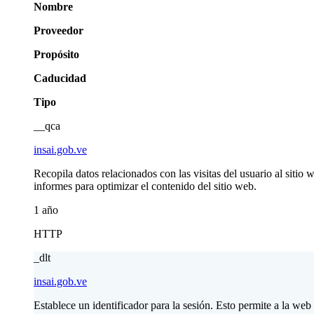
Nombre
Proveedor
Propósito
Caducidad
Tipo
__qca
insai.gob.ve
Recopila datos relacionados con las visitas del usuario al siti
informes para optimizar el contenido del sitio web.
1 año
HTTP
_dlt
insai.gob.ve
Establece un identificador para la sesión. Esto permite a la web