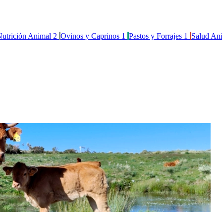
utrición Animal
2
Ovinos y Caprinos
1
Pastos y Forrajes
1
Salud An