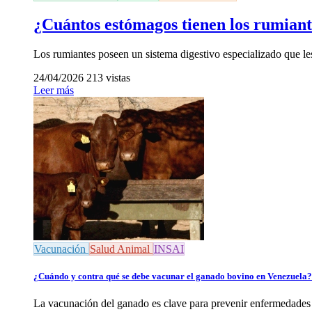
¿Cuántos estómagos tienen los rumiante
Los rumiantes poseen un sistema digestivo especializado que le
24/04/2026
213 vistas
Leer más
Vacunación
Salud Animal
INSAI
¿Cuándo y contra qué se debe vacunar el ganado bovino en Venezuela?
La vacunación del ganado es clave para prevenir enfermedades d