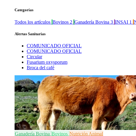
Categorías
Todos los artículos
Bovinos
2
Ganadería Bovina
3
INSAI
1
N
Alertas Sanitarias
COMUNICADO OFICIAL
COMUNICADO OFICIAL
Circular
Fusarium oxysporum
Broca del café
Ganadería Bovina
Bovinos
Nutrición Animal