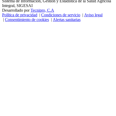
Sistema de Información, Gestión y Estadística de la Salud Agrícola
Integral, SIGESAI
Desarrollado por
Tecnipro, C.A
Política de privacidad
|
Condiciones de servicio
|
Aviso legal
|
Consentimiento de cookies
|
Alertas sanitarias
Se recomienda usar navegador Firefox